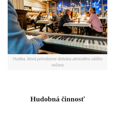
Hudba, ktorá prirodzene dotvára atmosféru vášho
večera
Hudobná činnosť