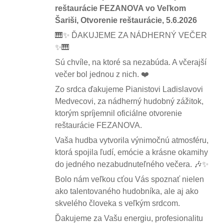
reštaurácie FEZANOVA vo Veľkom
Šariši, Otvorenie reštaurácie, 5.6.2026
🎹✨ ĎAKUJEME ZA NÁDHERNÝ VEČER
✨🎹
Sú chvíle, na ktoré sa nezabúda. A včerajší
večer bol jednou z nich. ❤️
Zo srdca ďakujeme Pianistovi Ladislavovi
Medvecovi, za nádherný hudobný zážitok,
ktorým spríjemnil oficiálne otvorenie
reštaurácie FEZANOVA.
Vaša hudba vytvorila výnimočnú atmosféru,
ktorá spojila ľudí, emócie a krásne okamihy
do jedného nezabudnuteľného večera. 🎶✨
Bolo nám veľkou cťou Vás spoznať nielen
ako talentovaného hudobníka, ale aj ako
skvelého človeka s veľkým srdcom.
Ďakujeme za Vašu energiu, profesionalitu