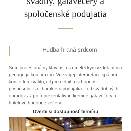
svadby, galavečery a
spoločenské podujatia
Hudba hraná srdcom
Som profesionálny klavirista s umeleckým vzdelaním a
pedagogickou praxou. Vo svojej interpretácii spájam
koncertnú kvalitu, cit pre detail a schopnosť
prispôsobiť sa charakteru podujatia – od svadobných
obradov až po reprezentatívne firemné galavečery a
hotelové hudobné večery.
Overte si dostupnosť termínu