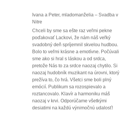
Ivana a Peter, mladomanželia – Svadba v
Nitre
Chceli by sme sa ešte raz veľmi pekne
poďakovať Lackovi, že nám náš veľký
svadobný deň spríjemnil skvelou hudbou.
Bolo to veľmi krásne a emotívne. Počúvali
sme ako si hral s láskou a od srdca,
pretože Nás to za srdce naozaj chytilo. Si
naozaj hudobník muzikant na úrovni, ktorý
prežíva to, čo hrá. Všetci sme boli plný
emócií. Publikum sa rozospievalo a
roztancovalo. Klavír a harmoniku máš
naozaj v krvi. Odporúčame všetkými
desiatimi na každú výnimočnú udalosť!