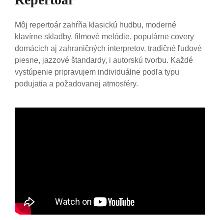
Môj repertoár zahŕňa klasickú hudbu, moderné
klavírne skladby, filmové melódie, populárne covery
domácich aj zahraničných interpretov, tradičné ľudové
piesne, jazzové štandardy, i autorskú tvorbu. Každé
vystúpenie pripravujem individuálne podľa typu
podujatia a požadovanej atmosféry.