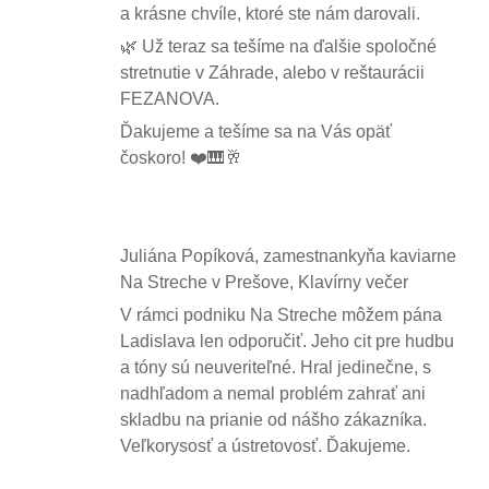
a krásne chvíle, ktoré ste nám darovali.
🌿 Už teraz sa tešíme na ďalšie spoločné
stretnutie v Záhrade, alebo v reštaurácii
FEZANOVA.
Ďakujeme a tešíme sa na Vás opäť
čoskoro! ❤️🎹🥂
Juliána Popíková, zamestnankyňa kaviarne
Na Streche v Prešove, Klavírny večer
V rámci podniku Na Streche môžem pána
Ladislava len odporučiť. Jeho cit pre hudbu
a tóny sú neuveriteľné. Hral jedinečne, s
nadhľadom a nemal problém zahrať ani
skladbu na prianie od nášho zákazníka.
Veľkorysosť a ústretovosť. Ďakujeme.