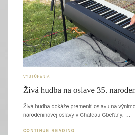
CAT
VYSTÚPENIA
LINKS
Živá hudba na oslave 35. narode
Živá hudba dokáže premeniť oslavu na výnimo
narodeninovej oslavy v Chateau Gbeľany. …
ŽIVÁ
CONTINUE READING