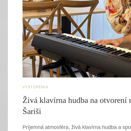
CAT
VYSTÚPENIA
LINKS
Živá klavírna hudba na otvoren
Šariši
Príjemná atmosféra, živá klavírna hudba a sp