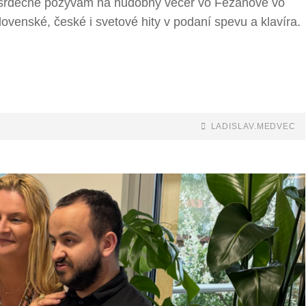
 srdečne pozývam na hudobný večer vo Fezanove vo
venské, české i svetové hity v podaní spevu a klavíra.
BY
BYLINE
LADISLAV.MEDVEC
LINE