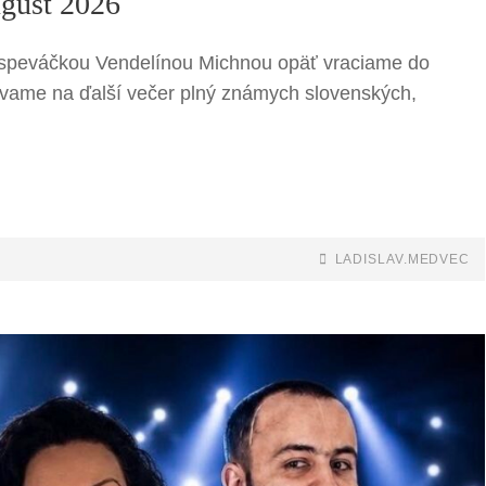
gust 2026
 speváčkou Vendelínou Michnou opäť vraciame do
vame na ďalší večer plný známych slovenských,
BY
BYLINE
LADISLAV.MEDVEC
LINE