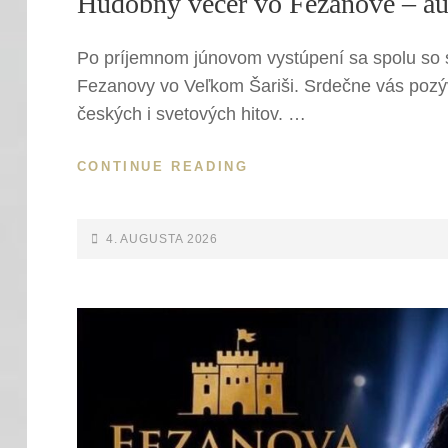
Hudobný večer vo Fezanove – au
Po príjemnom júnovom vystúpení sa spolu so
Fezanovy vo Veľkom Šariši. Srdečne vás pozý
českých i svetových hitov. …
HUDOBNÝ
CONTINUE READING
VEČER
VO
FEZANOVE
POSTED-
4. AUGUSTA 2026
–
ON
AUGUST
2026