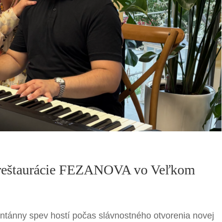
í reštaurácie FEZANOVA vo Veľkom
ontánny spev hostí počas slávnostného otvorenia novej