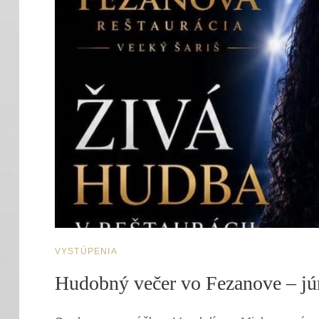
CAT
VYSTÚPENIA
LINKS
Hudobný večer vo Fezanove – jú