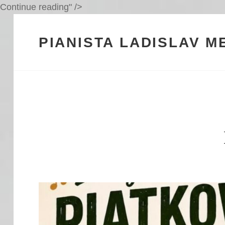
Hudobný
Continue reading
" />
večer
vo
PIANISTA LADISLAV 
Fezanove
–
august
2026