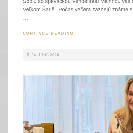
Spolu so speváčkou Vendelínou Michnou vás
Veľkom Šariši. Počas večera zaznejú známe slo
…
HUDOBNÝ
CONTINUE READING
VEČER
VO
FEZANOVE
POSTED-
24. JÚNA 2026
–
ON
JÚN
2026