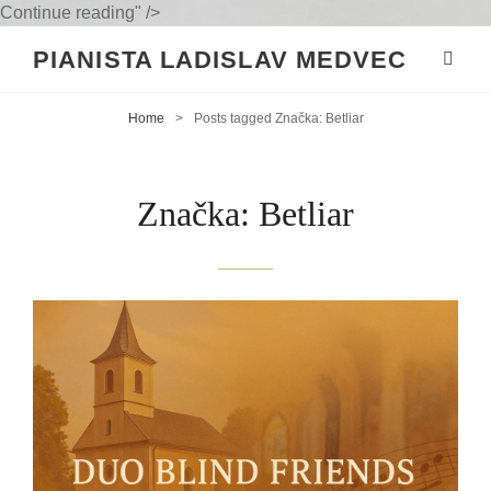
Koncert
Continue reading
" />
Dua
PIANISTA LADISLAV MEDVEC
Blind
Friends
pri
Home
>
Posts tagged
Značka:
Betliar
príležitosti
Dňa
matiek
Značka:
Betliar
v
Betliari