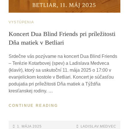
CAT
VYSTÚPENIA
LINKS
Koncert Dua Blind Friends pri príležitosti
Dňa matiek v Betliari
Srdečne vás pozývame na koncert Dua Blind Friends
– Terézie Kotarbovej (spev) a Ladislava Medveca
(klavír), ktorý sa uskutoční 11. mája 2025 o 17:00 v
evanjelickom kostole v Betliari. Koncert je súčasťou
podujatia pri príležitosti Dňa matiek a Týždňa
kresťanskej rodiny. …
KONCERT
CONTINUE READING
DUA
BLIND
FRIENDS
POSTED-
BY
BYLINE
1. MÁJA 2025
LADISLAV.MEDVEC