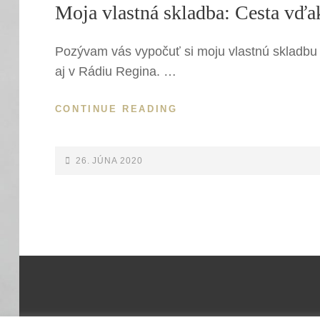
Moja vlastná skladba: Cesta vďak
Pozývam vás vypočuť si moju vlastnú skladbu C
aj v Rádiu Regina. …
MOJA
CONTINUE READING
VLASTNÁ
SKLADBA:
CESTA
POSTED-
26. JÚNA 2020
VĎAKY
ON
–
TERAZ
UŽ
AJ
V
RÁDIU
REGINA