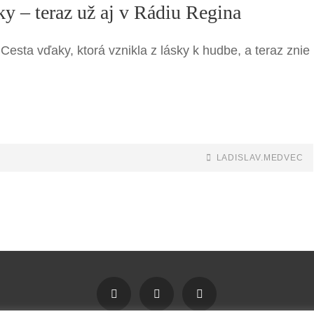
y – teraz už aj v Rádiu Regina
esta vďaky, ktorá vznikla z lásky k hudbe, a teraz znie
BY
BYLINE
LADISLAV.MEDVEC
LINE
Facebook
YouTube
SoundCloud