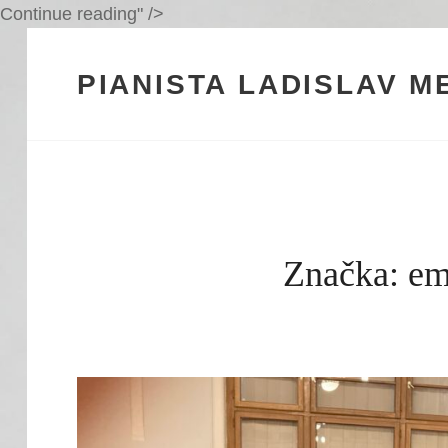
Moja
Continue reading
" />
vlastná
skladba:
PIANISTA LADISLAV 
Cesta
vďaky
–
teraz
už
aj
Značka:
em
v
Rádiu
Regina