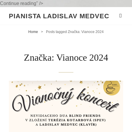
Pozvánka
Continue reading
" />
na
PIANISTA LADISLAV MEDVEC
Vianočný
koncert
Home
>
Posts tagged
Značka:
Vianoce 2024
Značka:
Vianoce 2024