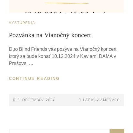
CAT
VYSTÚPENIA
LINKS
Pozvánka na Vianočný koncert
Duo Blind Friends vás pozýva na Vianočný koncert,
ktorý sa bude konať 10.12.2024 v Kaviarni DAMA v
Prešove. …
POZVÁNKA
CONTINUE READING
NA
VIANOČNÝ
KONCERT
POSTED-
BY
BYLINE
3. DECEMBRA 2024
LADISLAV.MEDVEC
ON
LINE
Search