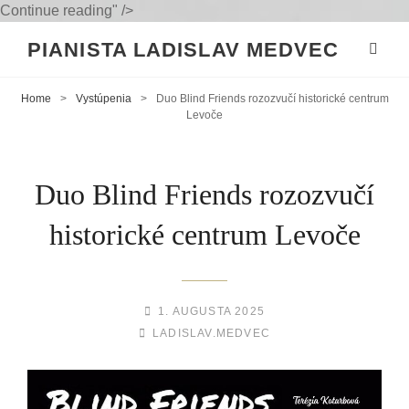
Duo
Continue reading
" />
Blind
PIANISTA LADISLAV MEDVEC
Friends
rozozvučí
historické
Home
>
Vystúpenia
>
Duo Blind Friends rozozvučí historické centrum
Levoče
centrum
Levoče
Duo Blind Friends rozozvučí
historické centrum Levoče
POSTED-
1. AUGUSTA 2025
BY
BYLINE
ON
LADISLAV.MEDVEC
LINE