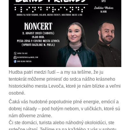
Hudba patrí medzi ľudí – a my sa tešíme, že ju
tentokrát môžeme priniesť do srdca nášho krásneho
historického mesta Levoča, ktoré je nám blízke a veľmi
osobné.
Čaká vás hudobné popoludnie plné energie, emócií a
dobrej nálady – pod holým nebom, v uličkách, ktoré sú
nám dôverne známe.
Či ste domáci, turista alebo náhodný okoloidúci, ste
srdečne vítaní. Tešíme sa na každého z vás v sobotu