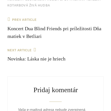
KOTARBOVÁ
ŽIVÁ HUDBA
Navigácia
Previous
PREV ARTICLE
Post
v
Koncert Dua Blind Friends pri príležitosti Dňa
článku
matiek v Betliari
Next
NEXT ARTICLE
Post
Novinka: Láska nie je hriech
Pridaj komentár
Vaša e-mailová adresa nebude zverejnená.