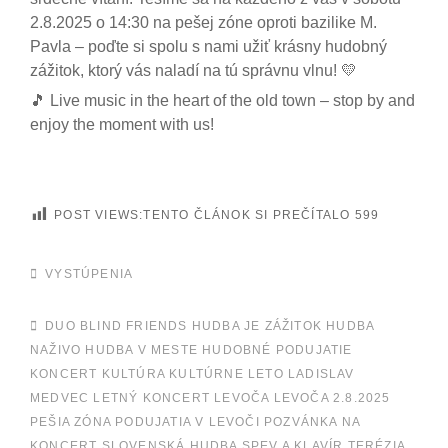
2.8.2025 o 14:30 na pešej zóne oproti bazilike M.
Pavla – poďte si spolu s nami užiť krásny hudobný
zážitok, ktorý vás naladí na tú správnu vlnu! 💛
🎵 Live music in the heart of the old town – stop by and
enjoy the moment with us!
POST VIEWS:TENTO ČLÁNOK SI PREČÍTALO
599
CATEGORIES
VYSTÚPENIA
TAGS,
DUO BLIND FRIENDS
HUDBA JE ZÁŽITOK
HUDBA
NAŽIVO
HUDBA V MESTE
HUDOBNÉ PODUJATIE
KONCERT
KULTÚRA
KULTÚRNE LETO
LADISLAV
MEDVEC
LETNÝ KONCERT
LEVOČA
LEVOČA 2.8.2025
PEŠIA ZÓNA
PODUJATIA V LEVOČI
POZVÁNKA NA
KONCERT
SLOVENSKÁ HUDBA
SPEV A KLAVÍR
TERÉZIA