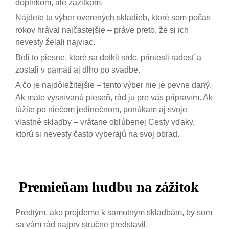
doplnkom, ale zážitkom.
Nájdete tu výber overených skladieb, ktoré som počas
rokov hrával najčastejšie – práve preto, že si ich
nevesty želali najviac.
Boli to piesne, ktoré sa dotkli sŕdc, priniesli radosť a
zostali v pamäti aj dlho po svadbe.
A čo je najdôležitejšie – tento výber nie je pevne daný.
Ak máte vysnívanú pieseň, rád ju pre vás pripravím. Ak
túžite po niečom jedinečnom, ponúkam aj svoje
vlastné skladby – vrátane obľúbenej Cesty vďaky,
ktorú si nevesty často vyberajú na svoj obrad.
Premieňam hudbu na zážitok
Predtým, ako prejdeme k samotným skladbám, by som
sa vám rád najprv stručne predstavil.