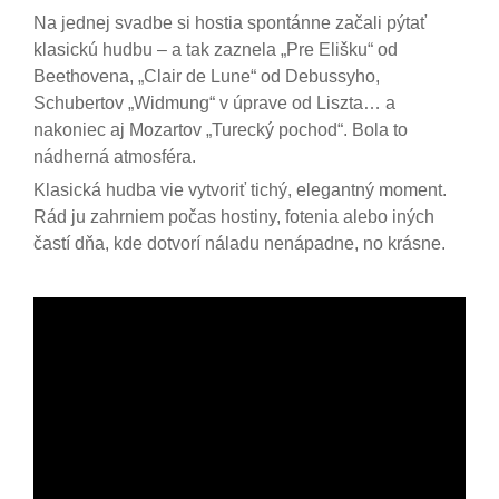
Na jednej svadbe si hostia spontánne začali pýtať
klasickú hudbu – a tak zaznela „Pre Elišku“ od
Beethovena, „Clair de Lune“ od Debussyho,
Schubertov „Widmung“ v úprave od Liszta… a
nakoniec aj Mozartov „Turecký pochod“. Bola to
nádherná atmosféra.
Klasická hudba vie vytvoriť tichý, elegantný moment.
Rád ju zahrniem počas hostiny, fotenia alebo iných
častí dňa, kde dotvorí náladu nenápadne, no krásne.