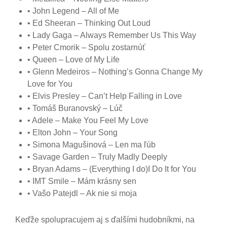
• John Legend – All of Me
• Ed Sheeran – Thinking Out Loud
• Lady Gaga – Always Remember Us This Way
• Peter Cmorik – Spolu zostarnúť
• Queen – Love of My Life
• Glenn Medeiros – Nothing’s Gonna Change My
Love for You
• Elvis Presley – Can’t Help Falling in Love
• Tomáš Buranovský – Lúč
• Adele – Make You Feel My Love
• Elton John – Your Song
• Simona Magušinová – Len ma ľúb
• Savage Garden – Truly Madly Deeply
• Bryan Adams – (Everything I do)I Do It for You
• IMT Smile – Mám krásny sen
• Vašo Patejdl – Ak nie si moja
Keďže spolupracujem aj s ďalšími hudobníkmi, na