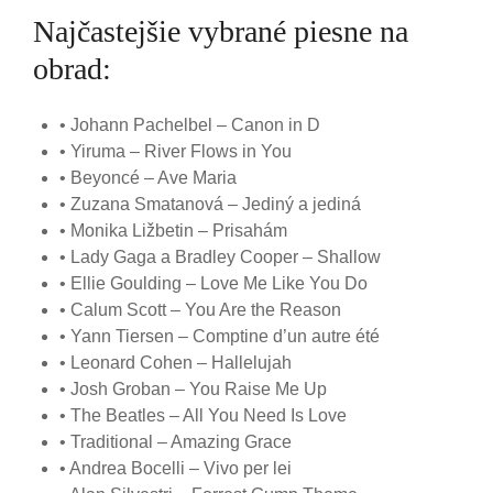
Najčastejšie vybrané piesne na
obrad:
• Johann Pachelbel – Canon in D
• Yiruma – River Flows in You
• Beyoncé – Ave Maria
• Zuzana Smatanová – Jediný a jediná
• Monika Ližbetin – Prisahám
• Lady Gaga a Bradley Cooper – Shallow
• Ellie Goulding – Love Me Like You Do
• Calum Scott – You Are the Reason
• Yann Tiersen – Comptine d’un autre été
• Leonard Cohen – Hallelujah
• Josh Groban – You Raise Me Up
• The Beatles – All You Need Is Love
• Traditional – Amazing Grace
• Andrea Bocelli – Vivo per lei