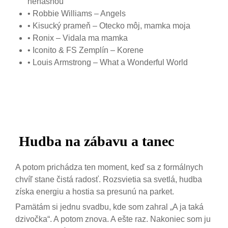
nehasnou
• Robbie Williams – Angels
• Kisucký prameň – Otecko môj, mamka moja
• Ronix – Vidala ma mamka
• Iconito & FS Zemplín – Korene
• Louis Armstrong – What a Wonderful World
Hudba na zábavu a tanec
A potom prichádza ten moment, keď sa z formálnych
chvíľ stane čistá radosť. Rozsvietia sa svetlá, hudba
získa energiu a hostia sa presunú na parket.
Pamätám si jednu svadbu, kde som zahral „A ja taká
dzivočka“. A potom znova. A ešte raz. Nakoniec som ju