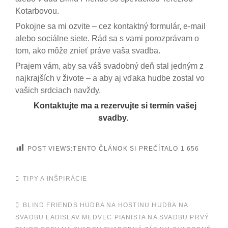
Kotarbovou.
Pokojne sa mi ozvite – cez kontaktný formulár, e-mail
alebo sociálne siete. Rád sa s vami porozprávam o
tom, ako môže znieť práve vaša svadba.
Prajem vám, aby sa váš svadobný deň stal jedným z
najkrajších v živote – a aby aj vďaka hudbe zostal vo
vašich srdciach navždy.
Kontaktujte ma a rezervujte si termín vašej
svadby.
POST VIEWS:TENTO ČLÁNOK SI PREČÍTALO
1 656
CATEGORIES
TIPY A INŠPIRÁCIE
TAGS,
BLIND FRIENDS
HUDBA NA HOSTINU
HUDBA NA
SVADBU
LADISLAV MEDVEC
PIANISTA NA SVADBU
PRVÝ