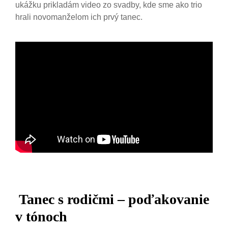
ukážku prikladám video zo svadby, kde sme ako trio
hrali novomanželom ich prvý tanec.
Tanec s rodičmi – poďakovanie
v tónoch