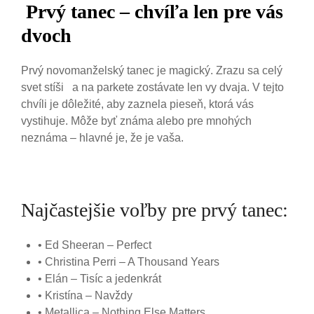
Prvý tanec – chvíľa len pre vás
dvoch
Prvý novomanželský tanec je magický. Zrazu sa celý
svet stíši a na parkete zostávate len vy dvaja. V tejto
chvíli je dôležité, aby zaznela pieseň, ktorá vás
vystihuje. Môže byť známa alebo pre mnohých
neznáma – hlavné je, že je vaša.
Najčastejšie voľby pre prvý tanec:
• Ed Sheeran – Perfect
• Christina Perri – A Thousand Years
• Elán – Tisíc a jedenkrát
• Kristína – Navždy
• Metallica – Nothing Else Matters