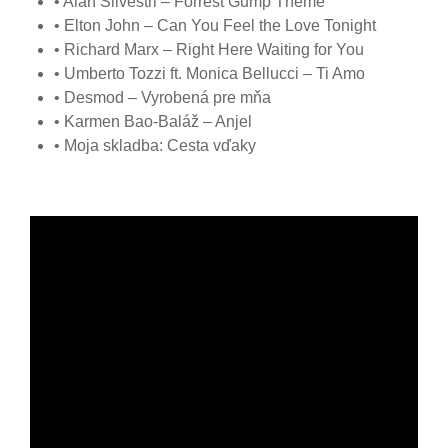
• Alan Silvestri – Forrest Gump Theme
• Elton John – Can You Feel the Love Tonight
• Richard Marx – Right Here Waiting for You
• Umberto Tozzi ft. Monica Bellucci – Ti Amo
• Desmod – Vyrobená pre mňa
• Karmen Bao-Baláž – Anjel
• Moja skladba: Cesta vďaky