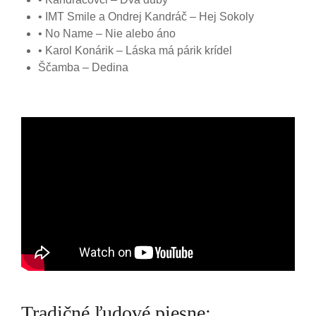
• IMT Smile a Ondrej Kandráč – Hej Sokoly
• No Name – Nie alebo áno
• Karol Konárik – Láska má párik krídel
Ščamba – Dedina
Tradičné ľudové piesne: