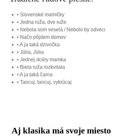
• Slovenské mamičky
• Jedna ruža, dve ruže
• Nebola som veselá / Nebolo by odveci
• Načo pôjdem domov
• A ja taká dzivočka
• Júlia, Júlia
• Jednej dcéry mamka
• Biela ruža rozkvitala
• A ja taká čarna
• Tancuj, tancuj, vykrúcaj
Aj klasika má svoje miesto