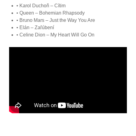
• Karol Duchoň – Cítim
• Queen – Bohemian Rhapsody
• Bruno Mars – Just the Way You Are
• Elán – Zaľúbení
• Celine Dion – My Heart Will Go On