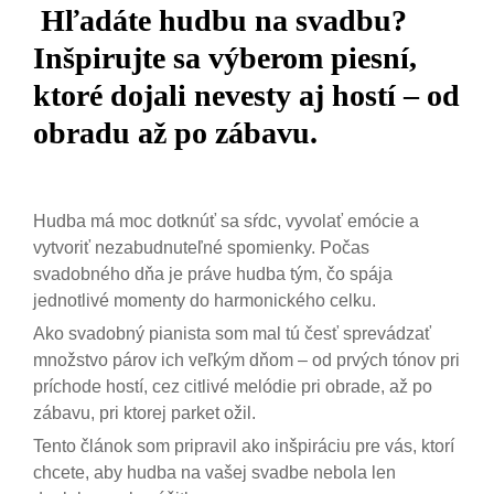
Hľadáte hudbu na svadbu?
Inšpirujte sa výberom piesní,
ktoré dojali nevesty aj hostí – od
obradu až po zábavu.
Hudba má moc dotknúť sa sŕdc, vyvolať emócie a
vytvoriť nezabudnuteľné spomienky. Počas
svadobného dňa je práve hudba tým, čo spája
jednotlivé momenty do harmonického celku.
Ako svadobný pianista som mal tú česť sprevádzať
množstvo párov ich veľkým dňom – od prvých tónov pri
príchode hostí, cez citlivé melódie pri obrade, až po
zábavu, pri ktorej parket ožil.
Tento článok som pripravil ako inšpiráciu pre vás, ktorí
chcete, aby hudba na vašej svadbe nebola len