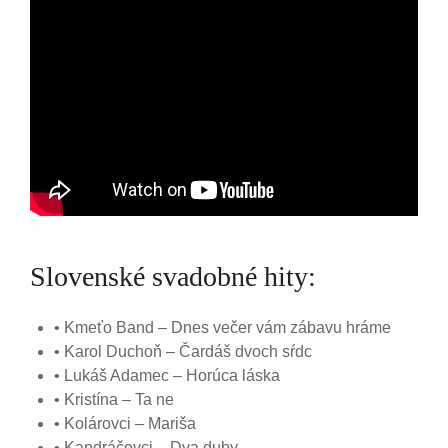
Slovenské svadobné hity:
• Kmeťo Band – Dnes večer vám zábavu hráme
• Karol Duchoň – Čardáš dvoch sŕdc
• Lukáš Adamec – Horúca láska
• Kristína – Ta ne
• Kolárovci – Mariša
• Kandráčovci – Dva duby