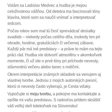
Volám sa Ladislav Medvec a hudba je mojou
celoživotnou vášňou. Od detstva ma fascinovali tóny
klavíra, ktoré som sa naučil vnímať a interpretovať
srdcom.
Počas rokov som mal tú česť sprevádzať desiatky
svadieb – niekedy počas celého dňa, inokedy len pri
obrade, hostine, gratuláciách či večernej zábave.
Každý pár má iné predstavy – a práve to mám na tejto
práci rád. Hudba vie dotvoriť atmosféru v akomkoľvek
momente, či už ide o prvé tóny pri príchode nevesty,
slávnostnú večeru alebo tanec s rodičmi.
Okrem interpretácie známych skladieb sa venujem aj
vlastnej tvorbe. Jednou z mojich autorských piesní,
ktorú si nevesty často vyberajú, je Cesta vďaky.
Vypočujte si
moju tvorbu,
a pokojne ma kontaktujte a
opíšte mi vašu predstavu. S radosťou prídem skrášliť
váš veľký deň kdekoľvek na Slovensku!