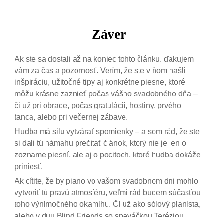
Záver
Ak ste sa dostali až na koniec tohto článku, ďakujem
vám za čas a pozornosť. Verím, že ste v ňom našli
inšpiráciu, užitočné tipy aj konkrétne piesne, ktoré
môžu krásne zaznieť počas vášho svadobného dňa –
či už pri obrade, počas gratulácií, hostiny, prvého
tanca, alebo pri večernej zábave.
Hudba má silu vytvárať spomienky – a som rád, že ste
si dali tú námahu prečítať článok, ktorý nie je len o
zozname piesní, ale aj o pocitoch, ktoré hudba dokáže
priniesť.
Ak cítite, že by piano vo vašom svadobnom dni mohlo
vytvoriť tú pravú atmosféru, veľmi rád budem súčasťou
toho výnimočného okamihu. Či už ako sólový pianista,
alebo v duu Blind Friends so speváčkou Teréziou