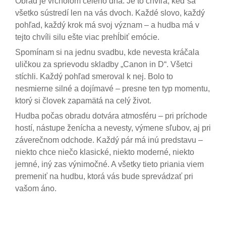
Obrad je vrcholom celého dňa. Je to chvíľa, keď sa
všetko sústredí len na vás dvoch. Každé slovo, každý
pohľad, každý krok má svoj význam – a hudba má v
tejto chvíli silu ešte viac prehĺbiť emócie.
Spomínam si na jednu svadbu, kde nevesta kráčala
uličkou za sprievodu skladby „Canon in D“. Všetci
stíchli. Každý pohľad smeroval k nej. Bolo to
nesmierne silné a dojímavé – presne ten typ momentu,
ktorý si človek zapamätá na celý život.
Hudba počas obradu dotvára atmosféru – pri príchode
hostí, nástupe ženícha a nevesty, výmene sľubov, aj pri
záverečnom odchode. Každý pár má inú predstavu –
niekto chce niečo klasické, niekto moderné, niekto
jemné, iný zas výnimočné. A všetky tieto priania viem
premeniť na hudbu, ktorá vás bude sprevádzať pri
vašom áno.