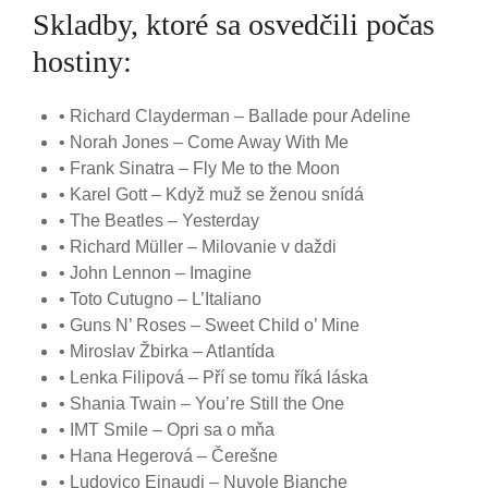
Skladby, ktoré sa osvedčili počas
hostiny:
• Richard Clayderman – Ballade pour Adeline
• Norah Jones – Come Away With Me
• Frank Sinatra – Fly Me to the Moon
• Karel Gott – Když muž se ženou snídá
• The Beatles – Yesterday
• Richard Müller – Milovanie v daždi
• John Lennon – Imagine
• Toto Cutugno – L’Italiano
• Guns N’ Roses – Sweet Child o’ Mine
• Miroslav Žbirka – Atlantída
• Lenka Filipová – Pří se tomu říká láska
• Shania Twain – You’re Still the One
• IMT Smile – Opri sa o mňa
• Hana Hegerová – Čerešne
• Ludovico Einaudi – Nuvole Bianche