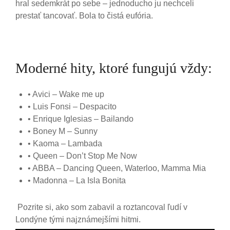
hral sedemkrát po sebe – jednoducho ju nechceli
prestať tancovať. Bola to čistá eufória.
Moderné hity, ktoré fungujú vždy:
• Avici – Wake me up
• Luis Fonsi – Despacito
• Enrique Iglesias – Bailando
• Boney M – Sunny
• Kaoma – Lambada
• Queen – Don’t Stop Me Now
• ABBA – Dancing Queen, Waterloo, Mamma Mia
• Madonna – La Isla Bonita
Pozrite si, ako som zabavil a roztancoval ľudí v
Londýne tými najznámejšími hitmi.