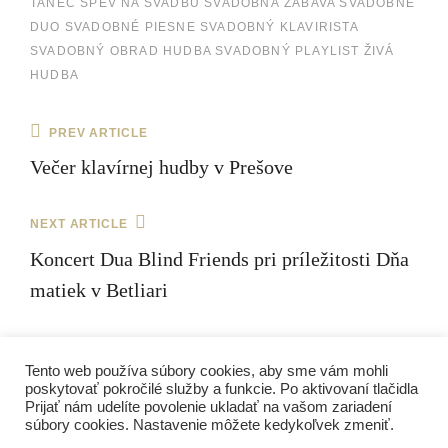
TANEC
SPEV NA SVADBU
SVADOBNÁ ZÁBAVA
SVADOBNÉ
DUO
SVADOBNÉ PIESNE
SVADOBNÝ KLAVIRISTA
SVADOBNÝ OBRAD HUDBA
SVADOBNÝ PLAYLIST
ŽIVÁ
HUDBA
Navigácia
Previous
PREV ARTICLE
Post
v
Večer klavírnej hudby v Prešove
článku
Next
NEXT ARTICLE
Post
Koncert Dua Blind Friends pri príležitosti Dňa
matiek v Betliari
Tento web používa súbory cookies, aby sme vám mohli
poskytovať pokročilé služby a funkcie. Po aktivovaní tlačidla
Facebook
YouTube
SoundCloud
Prijať nám udelíte povolenie ukladať na vašom zariadení
súbory cookies. Nastavenie môžete kedykoľvek zmeniť.