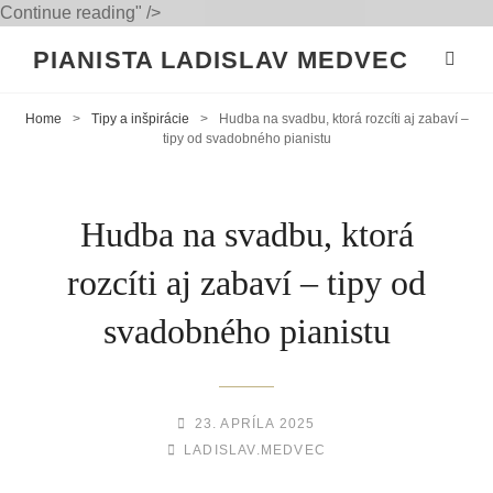
Hudba
Continue reading
" />
na
PIANISTA LADISLAV MEDVEC
svadbu,
ktorá
rozcíti
Home
>
Tipy a inšpirácie
>
Hudba na svadbu, ktorá rozcíti aj zabaví –
tipy od svadobného pianistu
aj
zabaví
–
tipy
Hudba na svadbu, ktorá
od
rozcíti aj zabaví – tipy od
svadobného
pianistu
svadobného pianistu
POSTED-
23. APRÍLA 2025
BY
BYLINE
ON
LADISLAV.MEDVEC
LINE