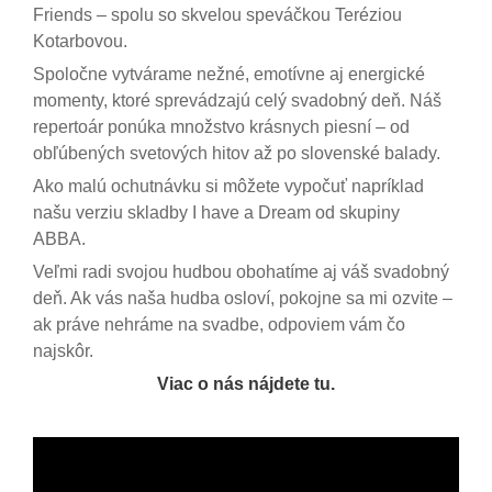
Friends – spolu so skvelou speváčkou Teréziou
Kotarbovou.
Spoločne vytvárame nežné, emotívne aj energické
momenty, ktoré sprevádzajú celý svadobný deň. Náš
repertoár ponúka množstvo krásnych piesní – od
obľúbených svetových hitov až po slovenské balady.
Ako malú ochutnávku si môžete vypočuť napríklad
našu verziu skladby I have a Dream od skupiny
ABBA.
Veľmi radi svojou hudbou obohatíme aj váš svadobný
deň. Ak vás naša hudba osloví, pokojne sa mi ozvite –
ak práve nehráme na svadbe, odpoviem vám čo
najskôr.
Viac o nás nájdete tu.